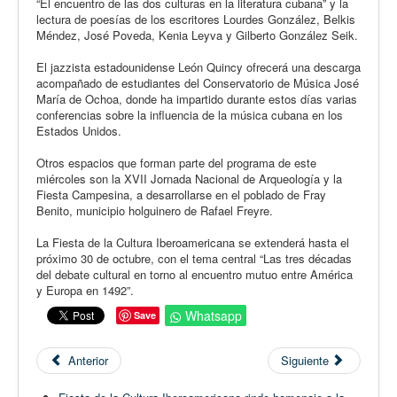
“El encuentro de las dos culturas en la literatura cubana” y la
lectura de poesías de los escritores Lourdes González, Belkis
Méndez, José Poveda, Kenia Leyva y Gilberto González Seik.
El jazzista estadounidense León Quincy ofrecerá una descarga
acompañado de estudiantes del Conservatorio de Música José
María de Ochoa, donde ha impartido durante estos días varias
conferencias sobre la influencia de la música cubana en los
Estados Unidos.
Otros espacios que forman parte del programa de este
miércoles son la XVII Jornada Nacional de Arqueología y la
Fiesta Campesina, a desarrollarse en el poblado de Fray
Benito, municipio holguinero de Rafael Freyre.
La Fiesta de la Cultura Iberoamericana se extenderá hasta el
próximo 30 de octubre, con el tema central “Las tres décadas
del debate cultural en torno al encuentro mutuo entre América
y Europa en 1492”.
Whatsapp
Save
Anterior
Siguiente