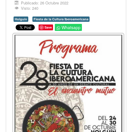
Opinión
Publicado: 26 Octubre 2022
Visto: 240
En audio
Holguín
Fiesta de la Cultura Iberoamericana
Medio Ambiente
Whatsapp
Save
Ciencia, tecnología y curiosidades
Francés
Inglés
Desempolvando la historia