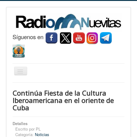
S
í
guenos en
Cambiar
navegación
Inicio
Continúa Fiesta de la Cultura
Nuevitas
Iberoamericana en el oriente de
Cuba
Noticias
Conozca Nuevitas
Detalles
Fotorreportaje
Escrito por
PL
Categoría:
Noticias