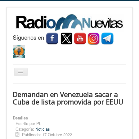
S
í
guenos en
Cambiar
navegación
Inicio
Demandan en Venezuela sacar a
Nuevitas
Cuba de lista promovida por EEUU
Noticias
Detalles
Conozca Nuevitas
Escrito por
PL
Categoría:
Noticias
Fotorreportaje
Publicado: 17 Octubre 2022