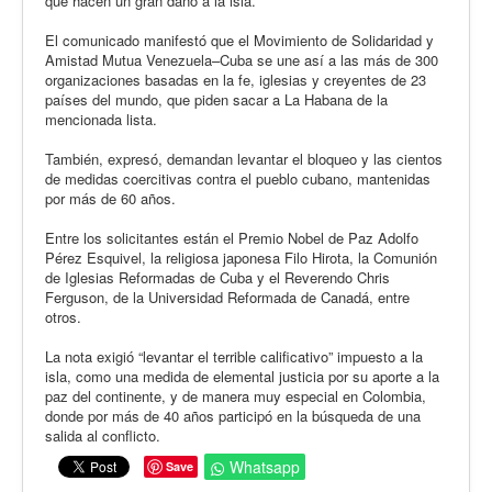
que hacen un gran daño a la isla.
El comunicado manifestó que el Movimiento de Solidaridad y
Amistad Mutua Venezuela–Cuba se une así a las más de 300
organizaciones basadas en la fe, iglesias y creyentes de 23
países del mundo, que piden sacar a La Habana de la
mencionada lista.
También, expresó, demandan levantar el bloqueo y las cientos
de medidas coercitivas contra el pueblo cubano, mantenidas
por más de 60 años.
Entre los solicitantes están el Premio Nobel de Paz Adolfo
Pérez Esquivel, la religiosa japonesa Filo Hirota, la Comunión
de Iglesias Reformadas de Cuba y el Reverendo Chris
Ferguson, de la Universidad Reformada de Canadá, entre
otros.
La nota exigió “levantar el terrible calificativo” impuesto a la
isla, como una medida de elemental justicia por su aporte a la
paz del continente, y de manera muy especial en Colombia,
donde por más de 40 años participó en la búsqueda de una
salida al conflicto.
Whatsapp
Save