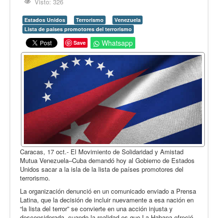
Opinión
Visto: 326
En audio
Estados Unidos
Terrorismo
Venezuela
Lista de países promotores del terrorismo
Medio Ambiente
Whatsapp
Save
Ciencia, tecnología y curiosidades
Francés
Inglés
Desempolvando la historia
Caracas, 17 oct.- El Movimiento de Solidaridad y Amistad
Mutua Venezuela–Cuba demandó hoy al Gobierno de Estados
Unidos sacar a la isla de la lista de países promotores del
terrorismo.
La organización denunció en un comunicado enviado a Prensa
Latina, que la decisión de incluir nuevamente a esa nación en
“la lista del terror” se convierte en una acción injusta y
desconsiderada, cuando la realidad es que La Habana ofreció