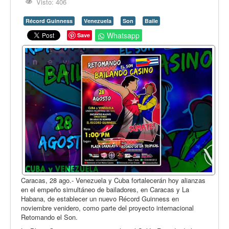
Opinión
Visto: 406
En audio
Récord Guinness
Venezuela
Son
Baile
Whatsapp
Save
Medio Ambiente
Ciencia, tecnología y curiosidades
Francés
Inglés
Desempolvando la historia
Caracas, 28 ago.- Venezuela y Cuba fortalecerán hoy alianzas
en el empeño simultáneo de bailadores, en Caracas y La
Habana, de establecer un nuevo Récord Guinness en
noviembre venidero, como parte del proyecto internacional
Retomando el Son.