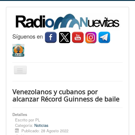
S
í
guenos en
Cambiar
navegación
Inicio
Venezolanos y cubanos por
Nuevitas
alcanzar Récord Guinness de baile
Noticias
Detalles
Conozca Nuevitas
Escrito por
PL
Categoría:
Noticias
Fotorreportaje
Publicado: 28 Agosto 2022