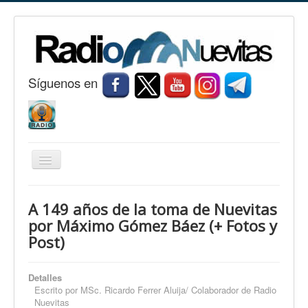
S
í
guenos en
Cambiar
navegación
Inicio
A 149 años de la toma de Nuevitas
Nuevitas
por Máximo Gómez Báez (+ Fotos y
Post)
Noticias
Conozca Nuevitas
Detalles
Fotorreportaje
Escrito por
MSc. Ricardo Ferrer Aluija/ Colaborador de Radio
Nuevitas