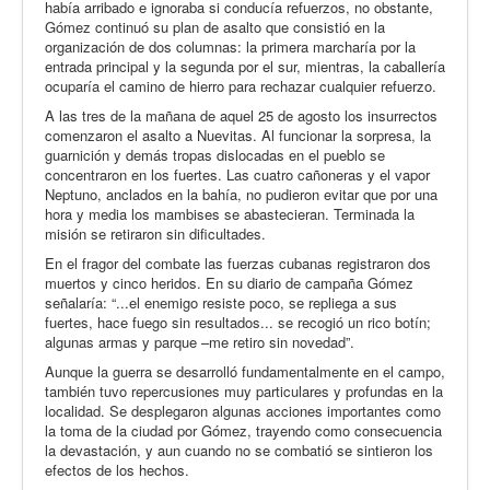
había arribado e ignoraba si conducía refuerzos, no obstante,
Gómez continuó su plan de asalto que consistió en la
organización de dos columnas: la primera marcharía por la
entrada principal y la segunda por el sur, mientras, la caballería
ocuparía el camino de hierro para rechazar cualquier refuerzo.
A las tres de la mañana de aquel 25 de agosto los insurrectos
comenzaron el asalto a Nuevitas. Al funcionar la sorpresa, la
guarnición y demás tropas dislocadas en el pueblo se
concentraron en los fuertes. Las cuatro cañoneras y el vapor
Neptuno, anclados en la bahía, no pudieron evitar que por una
hora y media los mambises se abastecieran. Terminada la
misión se retiraron sin dificultades.
En el fragor del combate las fuerzas cubanas registraron dos
muertos y cinco heridos. En su diario de campaña Gómez
señalaría: “...el enemigo resiste poco, se repliega a sus
fuertes, hace fuego sin resultados... se recogió un rico botín;
algunas armas y parque –me retiro sin novedad”.
Aunque la guerra se desarrolló fundamentalmente en el campo,
también tuvo repercusiones muy particulares y profundas en la
localidad. Se desplegaron algunas acciones importantes como
la toma de la ciudad por Gómez, trayendo como consecuencia
la devastación, y aun cuando no se combatió se sintieron los
efectos de los hechos.