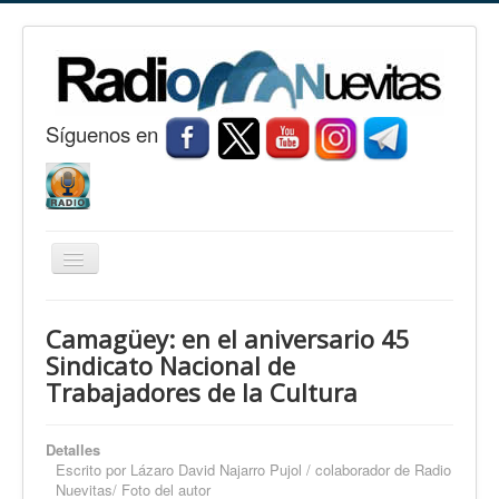
S
í
guenos en
Cambiar
navegación
Inicio
Camagüey: en el aniversario 45
Nuevitas
Sindicato Nacional de
Trabajadores de la Cultura
Noticias
Conozca Nuevitas
Detalles
Fotorreportaje
Escrito por
Lázaro David Najarro Pujol / colaborador de Radio
Nuevitas/ Foto del autor