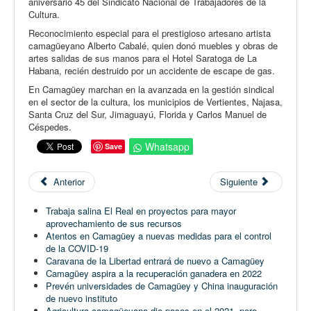
aniversario 45 del Sindicato Nacional de Trabajadores de la
Cultura.
Reconocimiento especial para el prestigioso artesano artista
camagüeyano Alberto Cabalé, quien donó muebles y obras de
artes salidas de sus manos para el Hotel Saratoga de La
Habana, recién destruido por un accidente de escape de gas.
En Camagüey marchan en la avanzada en la gestión sindical
en el sector de la cultura, los municipios de Vertientes, Najasa,
Santa Cruz del Sur, Jimaguayú, Florida y Carlos Manuel de
Céspedes.
Whatsapp
Save
Anterior
Siguiente
Trabaja salina El Real en proyectos para mayor
aprovechamiento de sus recursos
Atentos en Camagüey a nuevas medidas para el control
de la COVID-19
Caravana de la Libertad entrará de nuevo a Camagüey
Camagüey aspira a la recuperación ganadera en 2022
Prevén universidades de Camagüey y China inauguración
de nuevo instituto
Agricultura camagüeyana dio pasos en el 2021, pero