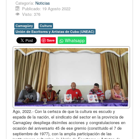
Opinión
Categoría:
Noticias
Publicado: 19 Agosto 2022
En audio
Visto: 376
Medio Ambiente
Camagüey
Cultura
Unión de Escritores y Artistas de Cuba (UNEAC)
Ciencia, tecnología y curiosidades
Whatsapp
Save
Francés
Inglés
Desempolvando la historia
Ago, 2022.- Con la certeza de que la cultura es escudo y
espada de la nación, el sindicato del sector en la provincia de
Camagüey despliega disimiles acciones y congratulaciones en
ocasión del aniversario 45 de ese gremio (constituido el 7 de
septiembre de 1977), con la amplia participación de las