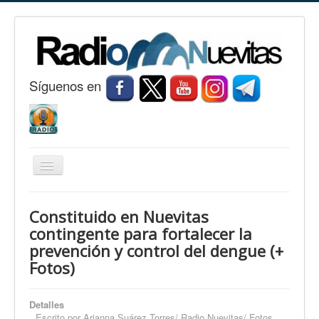
S
í
guenos en
Cambiar
navegación
Inicio
Constituido en Nuevitas
Nuevitas
contingente para fortalecer la
prevención y control del dengue (+
Noticias
Fotos)
Conozca Nuevitas
Fotorreportaje
Detalles
Escrito por
Arianna Suárez Torres/ Radio Nuevitas/ Fotos