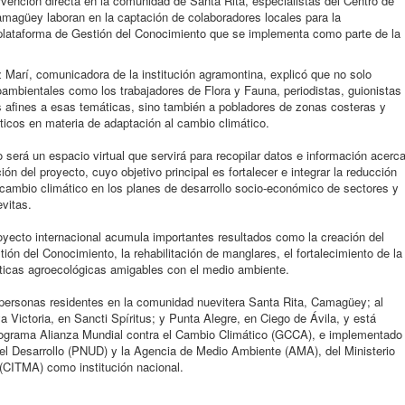
ervención directa en la comunidad de Santa Rita, especialistas del Centro de
magüey laboran en la captación de colaboradores locales para la
 plataforma de Gestión del Conocimiento que se implementa como parte de la
Marí, comunicadora de la institución agramontina, explicó que no solo
ambientales como los trabajadores de Flora y Fauna, periodistas, guionistas
s afines a esas temáticas, sino también a pobladores de zonas costeras y
icos en materia de adaptación al cambio climático.
será un espacio virtual que servirá para recopilar datos e información acerc
n del proyecto, cuyo objetivo principal es fortalecer e integrar la reducción
l cambio climático en los planes de desarrollo socio-económico de sectores y
vitas.
oyecto internacional acumula importantes resultados como la creación del
n del Conocimiento, la rehabilitación de manglares, el fortalecimiento de la
cticas agroecológicas amigables con el medio ambiente.
l personas residentes en la comunidad nuevitera Santa Rita, Camagüey; al
a Victoria, en Sancti Spíritus; y Punta Alegre, en Ciego de Ávila, y está
Programa Alianza Mundial contra el Cambio Climático (GCCA), e implementado
el Desarrollo (PNUD) y la Agencia de Medio Ambiente (AMA), del Ministerio
(CITMA) como institución nacional.