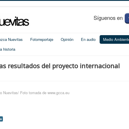
S
í
guenos en
zca Nuevitas
Fotorreportaje
Opinión
En audio
Medio Ambient
 historia
as resultados del proyecto internacional
io Nuevitas/ Foto tomada de www.gcca.eu
ta