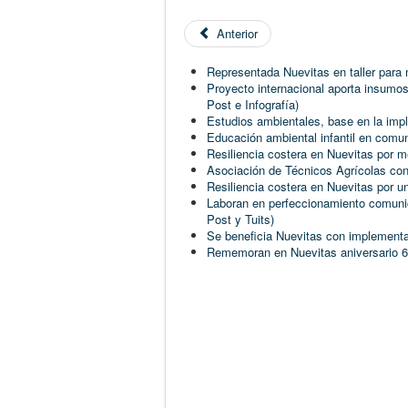
Anterior
Representada Nuevitas en taller para 
Proyecto internacional aporta insumo
Post e Infografía)
Estudios ambientales, base en la impl
Educación ambiental infantil en comun
Resiliencia costera en Nuevitas por m
Asociación de Técnicos Agrícolas cont
Resiliencia costera en Nuevitas por u
Laboran en perfeccionamiento comunica
Post y Tuits)
Se beneficia Nuevitas con implementac
Rememoran en Nuevitas aniversario 64