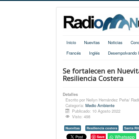
Inicio
Nuevitas
Noticias
Cono
Francés
Inglés
Desempolvando la
Se fortalecen en Nuevit
Resiliencia Costera
Detalles
Escrito por
Neilyn Hernández Peña/ Rad
Categoría:
Medio Ambiente
Publicado: 10 Agosto 2022
Visto: 498
Nuevitas
Resiliencia costera
Santa Ri
Whatsapp
Save