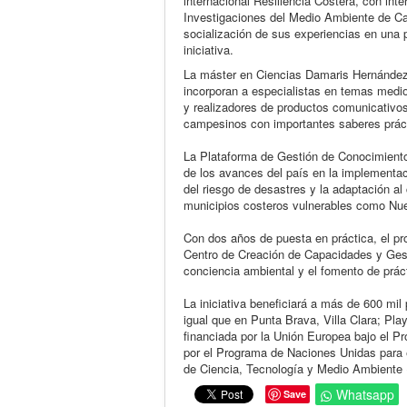
internacional Resiliencia Costera, con int
Investigaciones del Medio Ambiente de Ca
socialización de sus experiencias en una
iniciativa.
La máster en Ciencias Damaris Hernández 
incorporan a especialistas en temas medio
y realizadores de productos comunicativo
campesinos con importantes saberes práct
La Plataforma de Gestión de Conocimiento 
de los avances del país en la implementació
del riesgo de desastres y la adaptación a
municipios costeros vulnerables como Nue
Con dos años de puesta en práctica, el pr
Centro de Creación de Capacidades y Gestió
conciencia ambiental y el fomento de prá
La iniciativa beneficiará a más de 600 mi
igual que en Punta Brava, Villa Clara; Play
financiada por la Unión Europea bajo el 
por el Programa de Naciones Unidas para 
de Ciencia, Tecnología y Medio Ambiente 
Whatsapp
Save