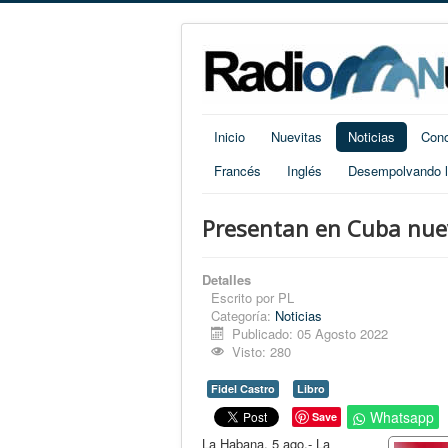
Inicio
Nuevitas
Noticias
Cono
Francés
Inglés
Desempolvando la
Presentan en Cuba nuev
Detalles
Escrito por
PL
Categoría:
Noticias
Publicado: 05 Agosto 2022
Visto: 280
Fidel Castro
Libro
Whatsapp
Save
La Habana, 5 ago.- La