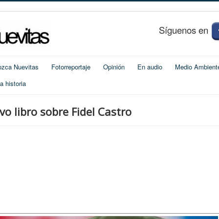
S
í
guenos en
zca Nuevitas
Fotorreportaje
Opinión
En audio
Medio Ambient
 historia
o libro sobre Fidel Castro