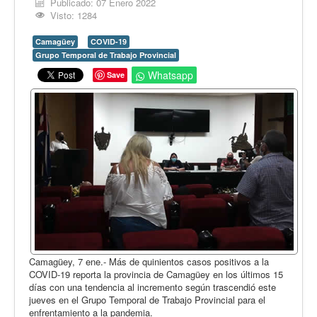
Opinión
Publicado: 07 Enero 2022
Visto: 1284
En audio
Camagüey
COVID-19
Medio Ambiente
Grupo Temporal de Trabajo Provincial
Ciencia, tecnología y curiosidades
Whatsapp
Save
Francés
Inglés
Desempolvando la historia
Camagüey, 7 ene.- Más de quinientos casos positivos a la
COVID-19 reporta la provincia de Camagüey en los últimos 15
días con una tendencia al incremento según trascendió este
jueves en el Grupo Temporal de Trabajo Provincial para el
enfrentamiento a la pandemia.