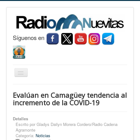
S
í
guenos en
Cambiar
navegación
Inicio
Evalúan en Camagüey tendencia al
Nuevitas
incremento de la COVID-19
Noticias
Detalles
Conozca Nuevitas
Escrito por
Gladys Dailyn Morera Cordero/Radio Cadena
Agramonte
Fotorreportaje
Categoría:
Noticias