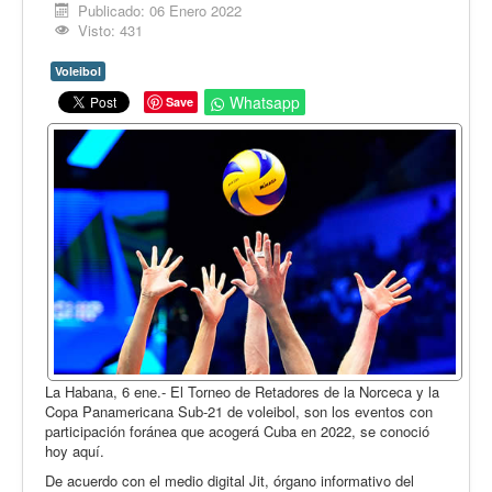
Opinión
Publicado: 06 Enero 2022
Visto: 431
En audio
Voleibol
Medio Ambiente
Whatsapp
Save
Ciencia, tecnología y curiosidades
Francés
Inglés
Desempolvando la historia
La Habana, 6 ene.- El Torneo de Retadores de la Norceca y la
Copa Panamericana Sub-21 de voleibol, son los eventos con
participación foránea que acogerá Cuba en 2022, se conoció
hoy aquí.
De acuerdo con el medio digital Jit, órgano informativo del