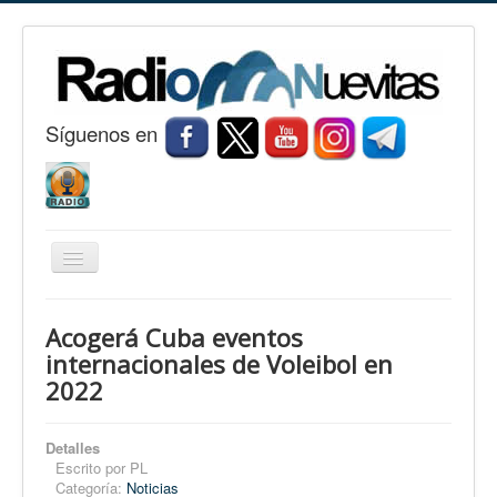
S
í
guenos en
Cambiar
navegación
Inicio
Acogerá Cuba eventos
Nuevitas
internacionales de Voleibol en
2022
Noticias
Conozca Nuevitas
Detalles
Fotorreportaje
Escrito por
PL
Categoría:
Noticias